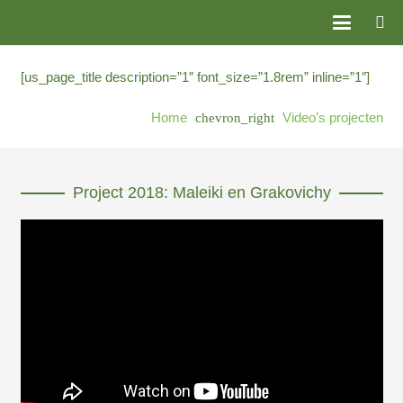
[us_page_title description=”1″ font_size=”1.8rem” inline=”1″]
Home
Video’s projecten
chevron_right
Project 2018: Maleiki en Grakovichy